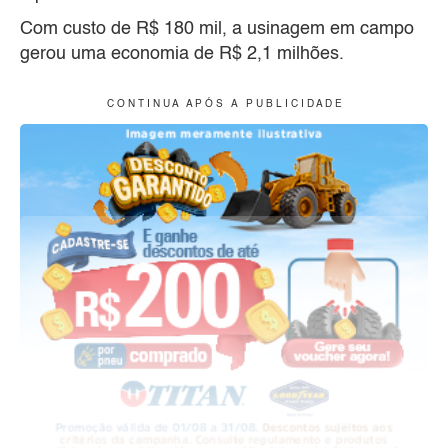
Com custo de R$ 180 mil, a usinagem em campo
gerou uma economia de R$ 2,1 milhões.
C O N T I N U A A P Ó S A P U B L I C I D A D E