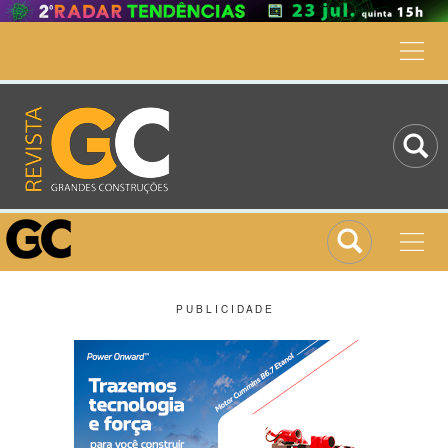
P U B L I C I D A D E