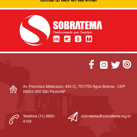
notícias do setor em seu e-mail!
Av. Francisco Matarazzo, 404 Cj. 701/703 Água Branca - CEP
05001-000 São Paulo/SP
Telefone (11) 3662-
sobratema@sobratema.org.br
4159