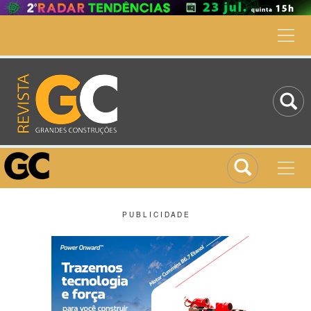
P U B L I C I D A D E