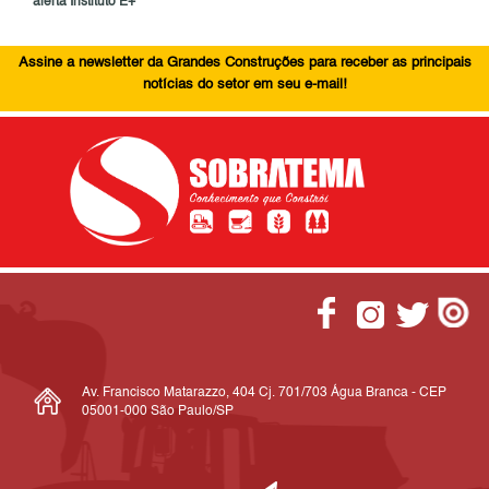
alerta Instituto E+
Assine a newsletter da Grandes Construções para receber as principais
notícias do setor em seu e-mail!
Av. Francisco Matarazzo, 404 Cj. 701/703 Água Branca - CEP
05001-000 São Paulo/SP