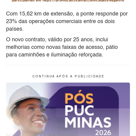
Com 15,62 km de extensão, a ponte responde por
23% das operações comerciais entre os dois
países.
O novo contrato, válido por 25 anos, inclui
melhorias como novas faixas de acesso, pátio
para caminhões e iluminação reforçada.
C O N T I N U A A P Ó S A P U B L I C I D A D E