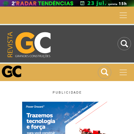
P U B L I C I D A D E