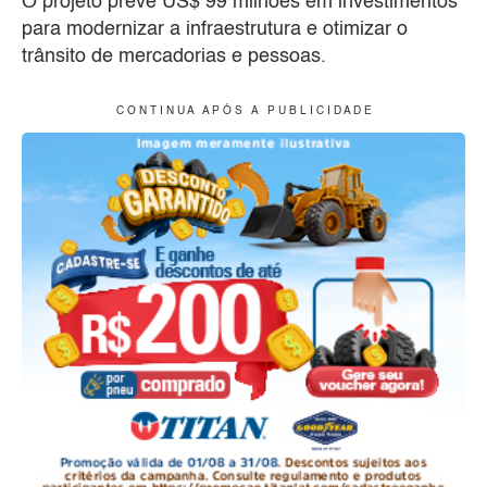
O projeto prevê US$ 99 milhões em investimentos
para modernizar a infraestrutura e otimizar o
trânsito de mercadorias e pessoas.
C O N T I N U A A P Ó S A P U B L I C I D A D E