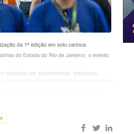
ização da 1ª edição em solo carioca.
ústrias do Estado do Rio de Janeiro), o evento
 com soluções em acabamentos, estruturas,
as, inovações e lançamentos em um único local.
estratégica para gerar negócios e antecipar
is