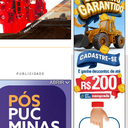
P U B L I C I D A D E
ABRIR