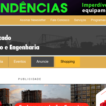
Assinar Newsletter
Fale Conosco
Serviços
Programas
cado
ão e Engenharia
ia
Eventos
Anuncie
Shopping
P U B L I C I D A D E