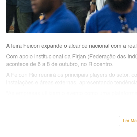
A feira Feicon expande o alcance nacional com a real
Com apoio institucional da Firjan (Federação das Ind
acontece de 6 a 8 de outubro, no Riocentro.
A Feicon Rio reunirá os principais players do setor,
instalações e áreas externas, apresentando tendênci
"As empresas utilizam o evento como uma plataforma 
movimentos que vão impactar o mercado a cu
...
Ler Ma