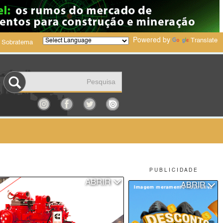
Powered by
Translate
 Sobratema
P U B L I C I D A D E
ABRIR
ABRIR