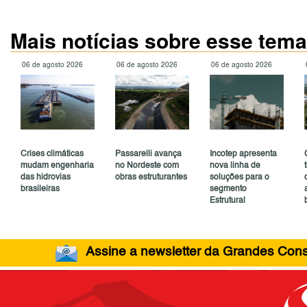
Mais notícias sobre esse tema
06 de agosto 2026
06 de agosto 2026
06 de agosto 2026
Crises climáticas
Passarelli avança
Incotep apresenta
mudam engenharia
no Nordeste com
nova linha de
das hidrovias
obras estruturantes
soluções para o
brasileiras
segmento
Estrutural
Assine a newsletter da Grandes Const