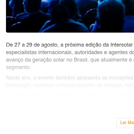
De 27 a 29 de agosto, a próxima edição da Intersola
especialistas internacionais, autoridades e agentes d
avanço da geração solar no Brasil, que atualmente é
segmento.
Neste ano, o evento também apresenta as inovações d
tecnologia, incluindo armazenamento de energia, hidr
No primeiro dia de conferência, a lista de convidados 
governo, como Arthur S
...
Ler Ma