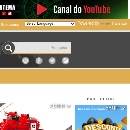
Powered by
Translate
 Sobratema
P U B L I C I D A D E
ABRIR
ABRIR