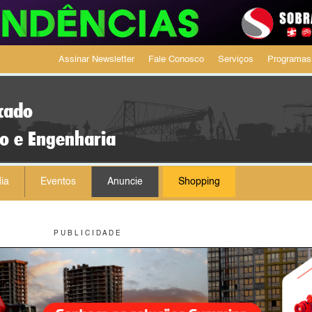
Assinar Newsletter
Fale Conosco
Serviços
Programas
cado
ão e Engenharia
ia
Eventos
Anuncie
Shopping
P U B L I C I D A D E