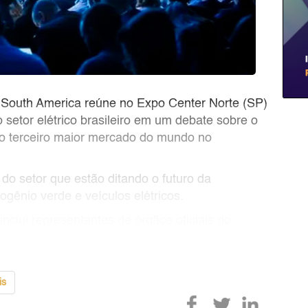
r South America reúne no Expo Center Norte (SP)
o setor elétrico brasileiro em um debate sobre o
 o terceiro maior mercado do mundo no
o setor que estão ditando o futuro da
ogênio verde e veículos elétricos.
inclui representantes de órgãos oficiais do
is