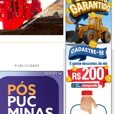
P U B L I C I D A D E
ABRIR