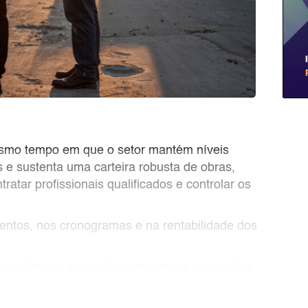
mesmo tempo em que o setor mantém níveis
 e sustenta uma carteira robusta de obras,
atar profissionais qualificados e controlar os
entos, nos cronogramas e na rentabilidade dos
ões coletivas sejam frequentemente apontados
ecialistas do setor afirmam