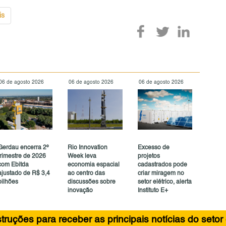
is
06 de agosto 2026
06 de agosto 2026
06 de agosto 2026
Gerdau encerra 2º
Rio Innovation
Excesso de
trimestre de 2026
Week leva
projetos
com Ebitda
economia espacial
cadastrados pode
ajustado de R$ 3,4
ao centro das
criar miragem no
bilhões
discussões sobre
setor elétrico, alerta
inovação
Instituto E+
ruções para receber as principais notícias do setor