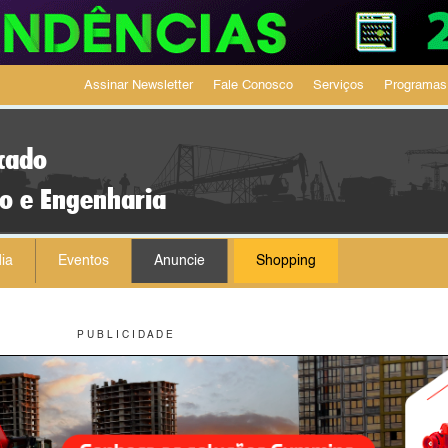
Assinar Newsletter
Fale Conosco
Serviços
Programas
cado
ão e Engenharia
ia
Eventos
Anuncie
Shopping
P U B L I C I D A D E