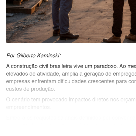
Por Gilberto Kaminski*
A construção civil brasileira vive um paradoxo. Ao 
elevados de atividade, amplia a geração de empregos
empresas enfrentam dificuldades crescentes para contr
custos de produção.
O cenário tem provocado impactos diretos nos orçam
empreendimentos.
Embora os reajustes salariais definidos por convenç
como um dos fatores de pressão sobre os custos, esp