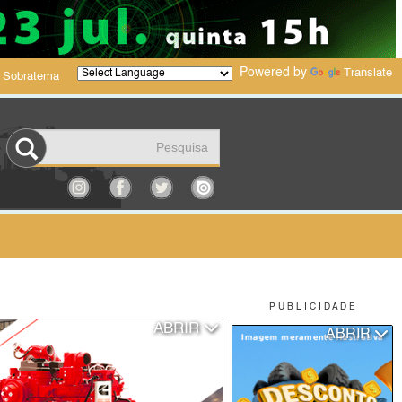
Powered by
Translate
 Sobratema
P U B L I C I D A D E
ABRIR
ABRIR