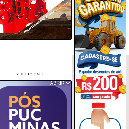
P U B L I C I D A D E
ABRIR