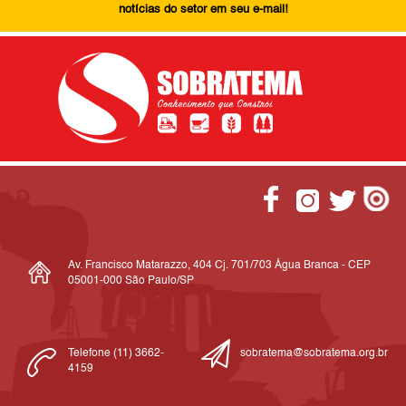
notícias do setor em seu e-mail!
Av. Francisco Matarazzo, 404 Cj. 701/703 Água Branca - CEP
05001-000 São Paulo/SP
Telefone (11) 3662-
sobratema@sobratema.org.br
4159