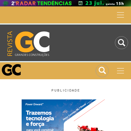
P U B L I C I D A D E