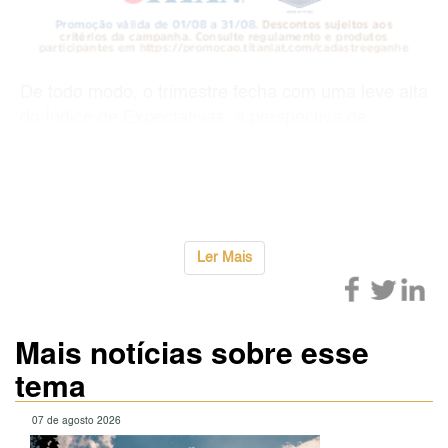
De todo modo, o trimestre fecha com uma leve alta
do Índice de Expectativas: a perspectiva de
melhora na demanda nos próximos meses
também contribuiu para a diminuição da intenção
de demitir, o que pode atenuar a desaceleraç&a
...
Ler Mais
Mais notícias sobre esse
tema
07 de agosto 2026