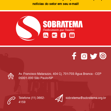
notícias do setor em seu e-mail!
Av. Francisco Matarazzo, 404 Cj. 701/703 Água Branca - CEP
05001-000 São Paulo/SP
Telefone (11) 3662-
sobratema@sobratema.org.br
4159