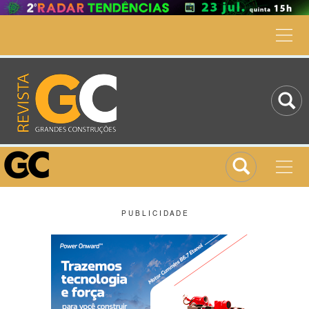
P U B L I C I D A D E