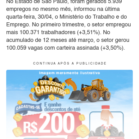
No Estado de São Paulo, foram gerados 5.939
empregos no mesmo mês, informou na última
quarta-feira, 30/04, o Ministério do Trabalho e do
Emprego. No primeiro trimestre, o setor empregou
mais 100.371 trabalhadores (+3,51%). No
acumulado de 12 meses até março, o setor gerou
100.059 vagas com carteira assinada (+3,50%).
C O N T I N U A A P Ó S A P U B L I C I D A D E