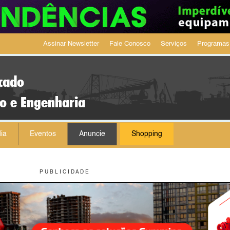
Assinar Newsletter
Fale Conosco
Serviços
Programas
cado
ão e Engenharia
ia
Eventos
Anuncie
Shopping
P U B L I C I D A D E