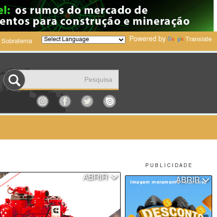
Powered by
Translate
 Sobratema
P U B L I C I D A D E
ABRIR
ABRIR