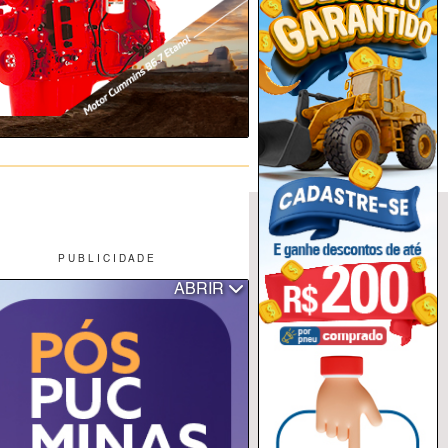
P U B L I C I D A D E
ABRIR