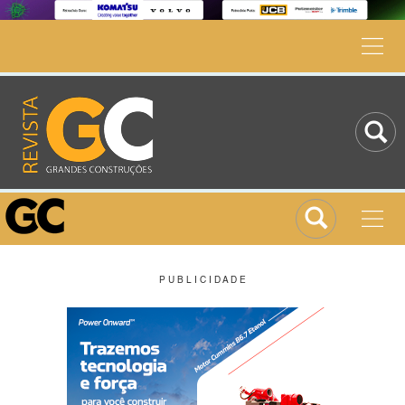
P U B L I C I D A D E