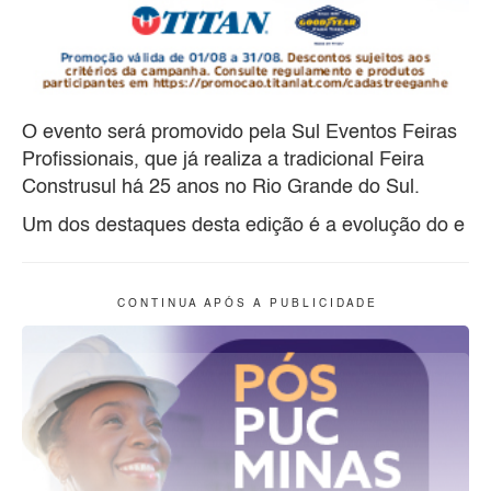
O evento será promovido pela Sul Eventos Feiras
Profissionais, que já realiza a tradicional Feira
Construsul há 25 anos no Rio Grande do Sul.
Um dos destaques desta edição é a evolução do e
C O N T I N U A A P Ó S A P U B L I C I D A D E