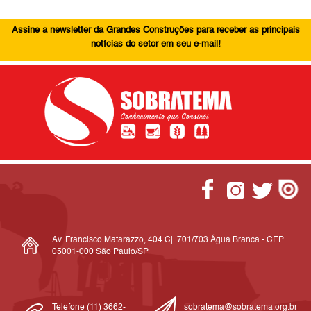
Assine a newsletter da Grandes Construções para receber as principais
notícias do setor em seu e-mail!
Av. Francisco Matarazzo, 404 Cj. 701/703 Água Branca - CEP
05001-000 São Paulo/SP
Telefone (11) 3662-
sobratema@sobratema.org.br