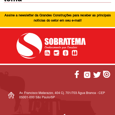
Assine a newsletter da Grandes Construções para receber as principais
notícias do setor em seu e-mail!
Av. Francisco Matarazzo, 404 Cj. 701/703 Água Branca - CEP
05001-000 São Paulo/SP