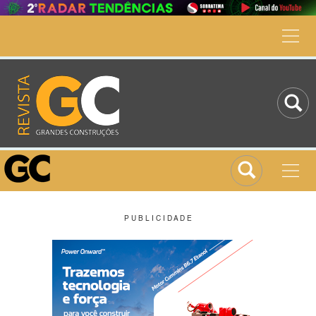
P U B L I C I D A D E