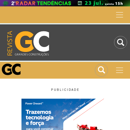
P U B L I C I D A D E