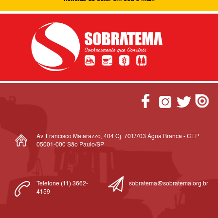
Av. Francisco Matarazzo, 404 Cj. 701/703 Água Branca - CEP
05001-000 São Paulo/SP
Telefone (11) 3662-
sobratema@sobratema.org.br
4159