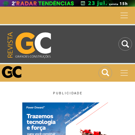
P U B L I C I D A D E