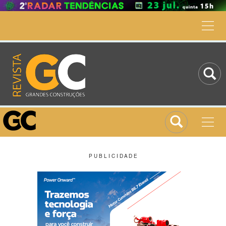
P U B L I C I D A D E