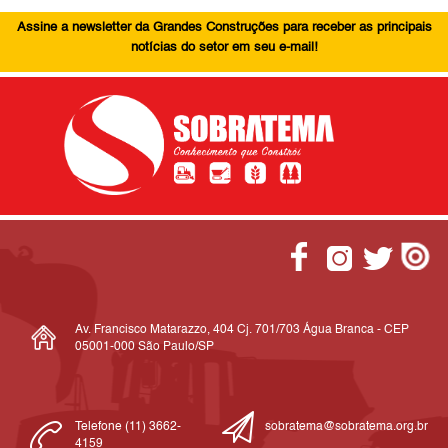
Assine a newsletter da Grandes Construções para receber as principais
notícias do setor em seu e-mail!
Av. Francisco Matarazzo, 404 Cj. 701/703 Água Branca - CEP
05001-000 São Paulo/SP
Telefone (11) 3662-
sobratema@sobratema.org.br
4159