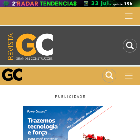
P U B L I C I D A D E