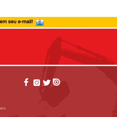
 em seu e-mail!
ENTO