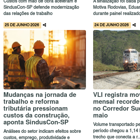
Custos com mão de obra aceleram e
A sinalização foi dada 
SindusCon-SP defende modernização
Motiva Rodovias, Edua
das relações de trabalho
durante painel realizad
25 DE JUNHO 2026
24 DE JUNHO 2026
Mudanças na jornada de
VLI registra m
trabalho e reforma
mensal recorde
tributária pressionam
no Corredor Su
custos da construção,
maio
aponta SindusCon-SP
Volume transportado p
período chegou a 1,14 
Análises do setor indicam efeitos sobre
trecho que conecta a r..
custos, emprego, produtividade e