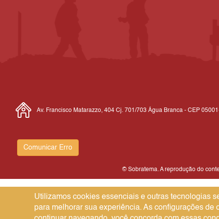
Av. Francisco Matarazzo, 404 Cj. 701/703 Água Branca - CEP 0500
Comunicar Erro
© Sobratema. A reprodução do conteú
Utilizamos cookies essenciais e outras tecnologias
para melhorar sua experiência. As configurações de
continuar navegando, você concorda com essas cond