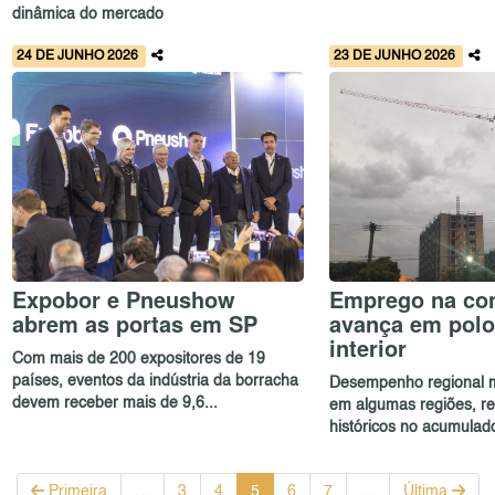
dinâmica do mercado
24 DE JUNHO 2026
23 DE JUNHO 2026
Expobor e Pneushow
Emprego na co
abrem as portas em SP
avança em polo
interior
Com mais de 200 expositores de 19
países, eventos da indústria da borracha
Desempenho regional 
devem receber mais de 9,6...
em algumas regiões, re
históricos no acumulado 
Primeira
…
3
4
5
6
7
…
Última