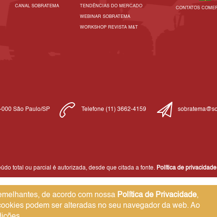
CANAL SOBRATEMA
TENDÊNCIAS DO MERCADO
CONTATOS COMER
WEBINAR SOBRATEMA
WORKSHOP REVISTA M&T
1-000 São Paulo/SP
Telefone (11) 3662-4159
sobratema@so
do total ou parcial é autorizada, desde que citada a fonte.
Política de privacidade
 semelhantes, de acordo com nossa
Política de Privacidade
,
 cookies podem ser alteradas no seu navegador da web. Ao
ições.