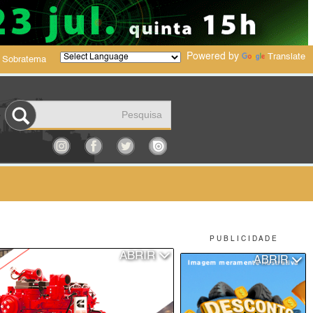
Powered by
Translate
 Sobratema
P U B L I C I D A D E
ABRIR
ABRIR