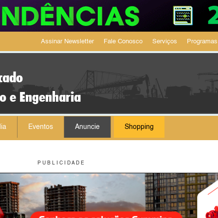
Assinar Newsletter
Fale Conosco
Serviços
Programas
cado
ão e Engenharia
ia
Eventos
Anuncie
Shopping
P U B L I C I D A D E