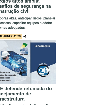
édios altos amplia
safios de segurança na
nstrução civil
bras altas, antecipar riscos, planejar
acessos, capacitar equipes e adotar
temas adequados...
DE JUNHO 2026
E defende retomada do
anejamento de
fraestrutura