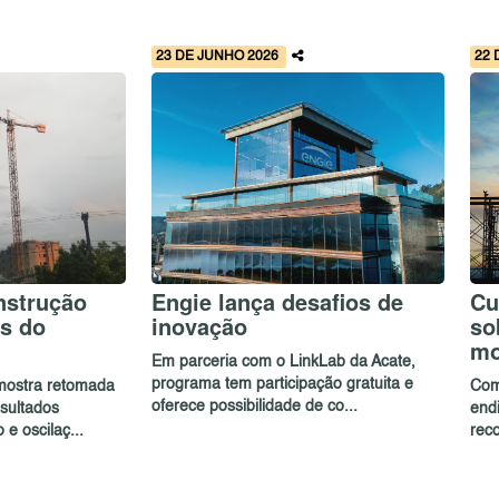
23 DE JUNHO 2026
22 
nstrução
Engie lança desafios de
Cu
s do
inovação
so
mo
Em parceria com o LinkLab da Acate,
programa tem participação gratuita e
mostra retomada
Com
oferece possibilidade de co...
sultados
endi
e oscilaç...
reco