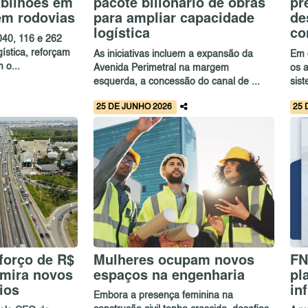
 bilhões em
pacote bilionário de obras
pr
em rodovias
para ampliar capacidade
de
logística
co
040, 116 e 262
ística, reforçam
As iniciativas incluem a expansão da
Em o
 o...
Avenida Perimetral na margem
os 
esquerda, a concessão do canal de ...
sis
25 DE JUNHO 2026
25 
forço de R$
Mulheres ocupam novos
FN
 mira novos
espaços na engenharia
pl
ios
in
Embora a presença feminina na