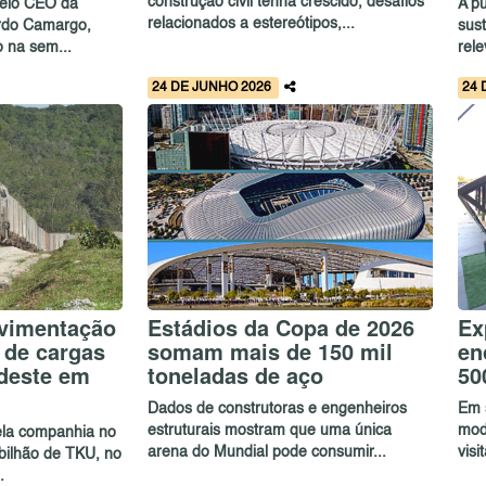
construção civil tenha crescido, desafios
pelo CEO da
A p
relacionados a estereótipos,...
rdo Camargo,
sust
o na sem...
rele
24 DE JUNHO 2026
24 
ovimentação
Estádios da Copa de 2026
Ex
 de cargas
somam mais de 150 mil
en
deste em
toneladas de aço
50
Dados de construtoras e engenheiros
Em 
estruturais mostram que uma única
mod
ela companhia no
arena do Mundial pode consumir...
vis
bilhão de TKU, no
.