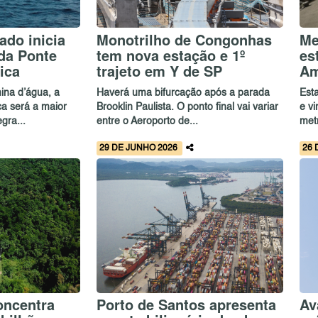
ado inicia
Monotrilho de Congonhas
Me
da Ponte
tem nova estação e 1º
es
ica
trajeto em Y de SP
Am
ina d’água, a
Haverá uma bifurcação após a parada
Est
ca será a maior
Brooklin Paulista. O ponto final vai variar
e v
gra...
entre o Aeroporto de...
met
29 DE JUNHO 2026
26 
oncentra
Porto de Santos apresenta
Av