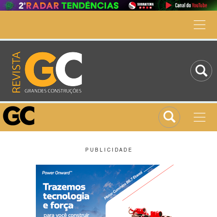
P U B L I C I D A D E