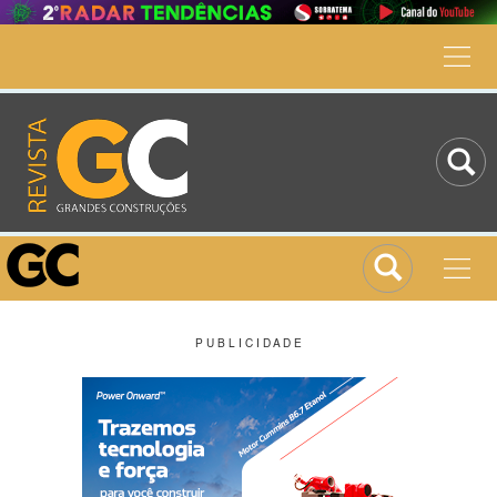
P U B L I C I D A D E