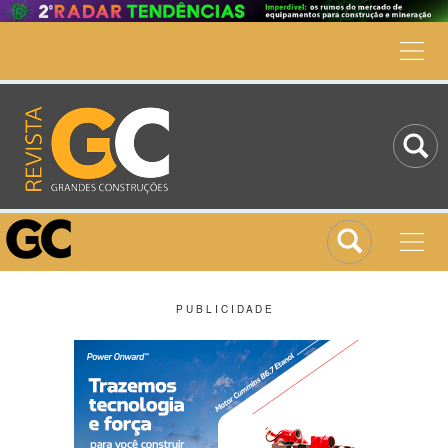
P U B L I C I D A D E