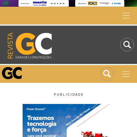
P U B L I C I D A D E