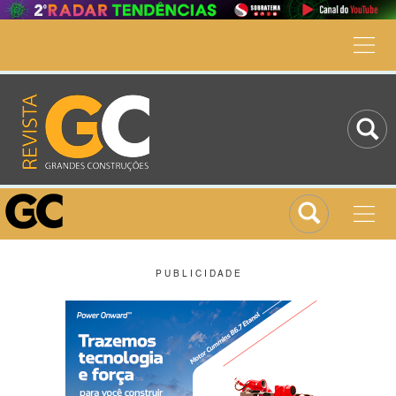
P U B L I C I D A D E