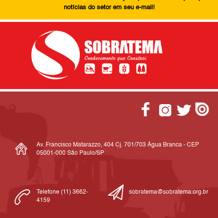
notícias do setor em seu e-mail!
Av. Francisco Matarazzo, 404 Cj. 701/703 Água Branca - CEP
05001-000 São Paulo/SP
Telefone (11) 3662-
sobratema@sobratema.org.br
4159