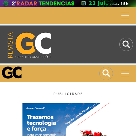
P U B L I C I D A D E