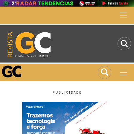
P U B L I C I D A D E