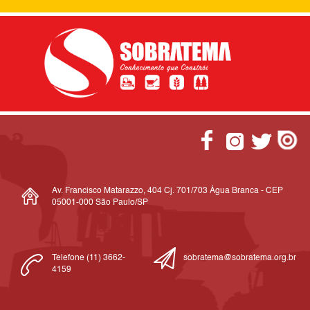
Av. Francisco Matarazzo, 404 Cj. 701/703 Água Branca - CEP
05001-000 São Paulo/SP
Telefone (11) 3662-
sobratema@sobratema.org.br
4159