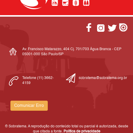
Av. Francisco Matarazzo, 404 Cj. 701/703 Água Branca - CEP
05001-000 São Paulo/SP
Telefone (11) 3662-
sobratema@sobratema.org.br
4159
Comunicar Erro
© Sobratema. A reprodução do conteúdo total ou parcial é autorizada, desde
que citada a fonte.
Política de privacidade