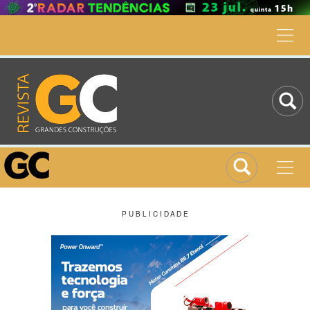
P U B L I C I D A D E