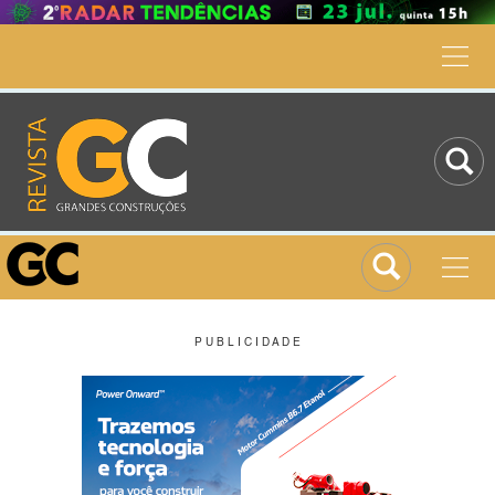
P U B L I C I D A D E