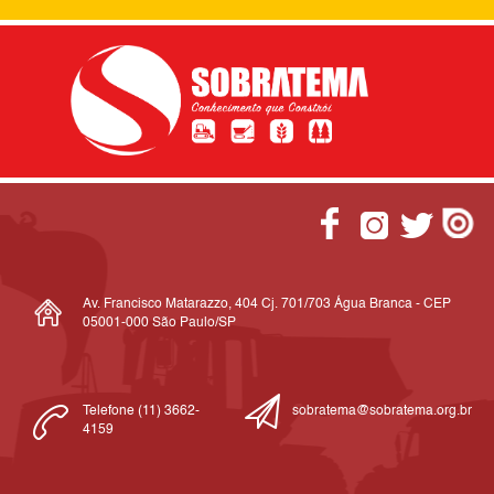
Av. Francisco Matarazzo, 404 Cj. 701/703 Água Branca - CEP
05001-000 São Paulo/SP
Telefone (11) 3662-
sobratema@sobratema.org.br
4159