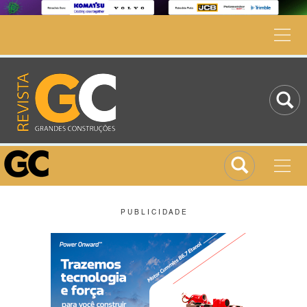
P U B L I C I D A D E