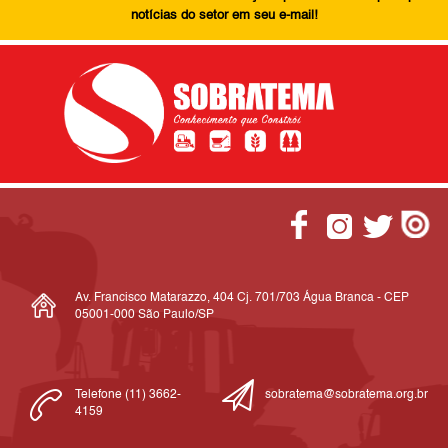
notícias do setor em seu e-mail!
Av. Francisco Matarazzo, 404 Cj. 701/703 Água Branca - CEP
05001-000 São Paulo/SP
Telefone (11) 3662-
sobratema@sobratema.org.br
4159