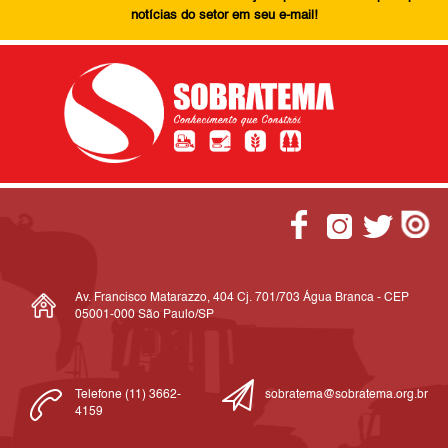
notícias do setor em seu e-mail!
Av. Francisco Matarazzo, 404 Cj. 701/703 Água Branca - CEP
05001-000 São Paulo/SP
Telefone (11) 3662-
sobratema@sobratema.org.br
4159