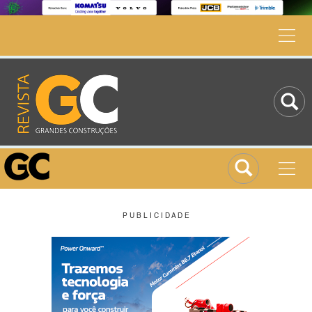
P U B L I C I D A D E