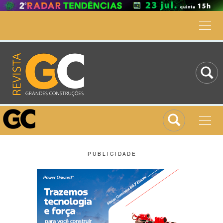
P U B L I C I D A D E