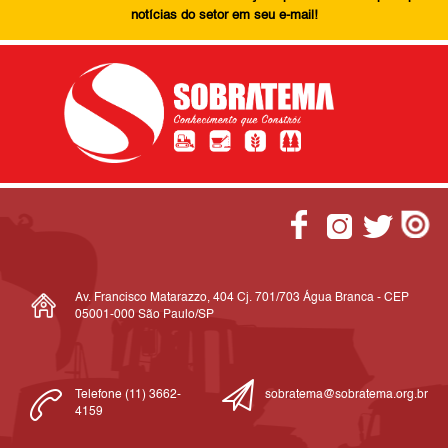
notícias do setor em seu e-mail!
Av. Francisco Matarazzo, 404 Cj. 701/703 Água Branca - CEP
05001-000 São Paulo/SP
Telefone (11) 3662-
sobratema@sobratema.org.br
4159