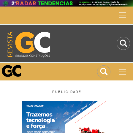
P U B L I C I D A D E