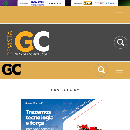
P U B L I C I D A D E