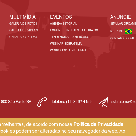
MULTIMÍDIA
EVENTOS
ANUNCIE
GALERIA DE FOTOS
AGENDA SETORIAL
SIMULAR ORÇAM
GALERIA DE VÍDEOS
FÓRUM DE INFRAESTRUTURA GC
MÍDIA KIT
CANAL SOBRATEMA
TENDÊNCIAS DO MERCADO
CONTATOS COMER
WEBINAR SOBRATEMA
WORKSHOP REVISTA M&T
1-000 São Paulo/SP
Telefone (11) 3662-4159
sobratema@so
 semelhantes, de acordo com nossa
Política de Privacidade
,
 cookies podem ser alteradas no seu navegador da web. Ao