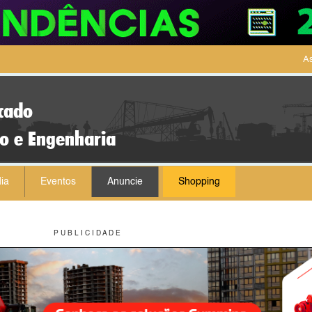
As
cado
ão e Engenharia
ia
Eventos
Anuncie
Shopping
P U B L I C I D A D E