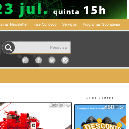
sinar Newsletter
Fale Conosco
Serviços
Programas Sobratema
P U B L I C I D A D E
ABRIR
ABRIR