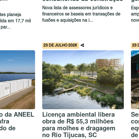
Nova lista de assessores jurídicos e
Esp
financeiros se baseia em transações de
ampl
tes planeja
fusões e aquisições na i...
nov
ida em 17,7 mil
par...
23 DE JULHO 2026
23 
o da ANEEL
Licença ambiental libera
Se
fra
obra de R$ 55,3 milhões
co
do de
para molhes e dragagem
eq
no Rio Tijucas, SC
de