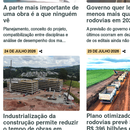
A parte mais importante de
Governo quer le
uma obra é a que ninguém
menos mais qu
vê
rodovias em 20
Planejamento, conceito do projeto,
A previsão do governo 
compatibilização entre disciplinas e
últimos ocorram em de
análise de desempenho dos ma...
de os editais ainda não 
24 DE JULHO 2026
23 DE JULHO 2026
Plano otimizad
Industrialização da
rodovias prevê 
construção permite reduzir
R$ 396 bilhões
o tempo de obras em