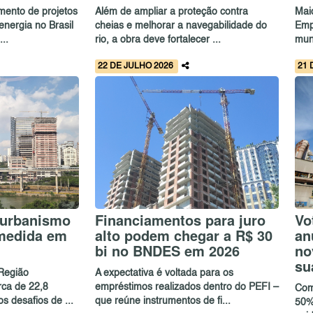
mento de projetos
Além de ampliar a proteção contra
Mai
nergia no Brasil
cheias e melhorar a navegabilidade do
Emp
..
rio, a obra deve fortalecer ...
mun
22 DE JULHO 2026
21 
 urbanismo
Financiamentos para juro
Vo
 medida em
alto podem chegar a R$ 30
an
bi no BNDES em 2026
no
su
Região
A expectativa é voltada para os
rca de 22,8
empréstimos realizados dentro do PEFI –
Com
s desafios de ...
que reúne instrumentos de fi...
50%