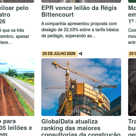
iloar pelo
EPR vence leilão da Régis
Mo
atro
Bittencourt
em
26
1º
A companhia apresentou proposta com
deságio de 22,53% sobre a tarifa básica
é que os três
Comp
de pedágio, superando as...
zembro, apesar
mov
tere...
entr
23 DE JULHO 2026
23 
o para
GlobalData atualiza
Tr
35 leilões e
ranking das maiores
bu
 em
consultorias da construção
ge