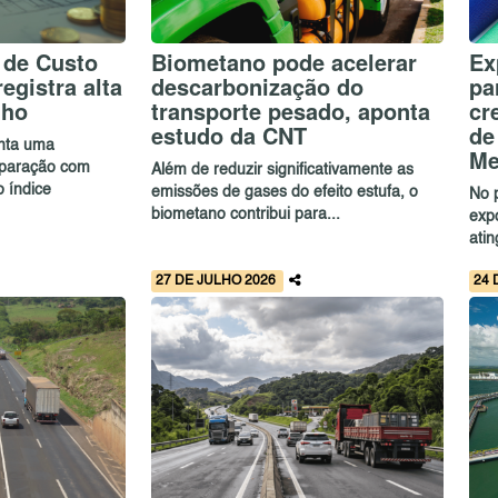
 de Custo
Biometano pode acelerar
Ex
egistra alta
descarbonização do
pa
lho
transporte pesado, aponta
cr
estudo da CNT
de
enta uma
Me
paração com
Além de reduzir significativamente as
 índice
emissões de gases do efeito estufa, o
No 
biometano contribui para...
exp
ati
27 DE JULHO 2026
24 