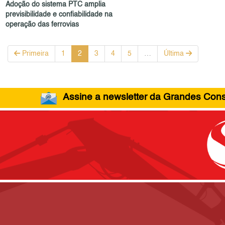
Adoção do sistema PTC amplia
previsibilidade e confiabilidade na
operação das ferrovias
Primeira
1
2
3
4
5
…
Última
Assine a newsletter da Grandes Const