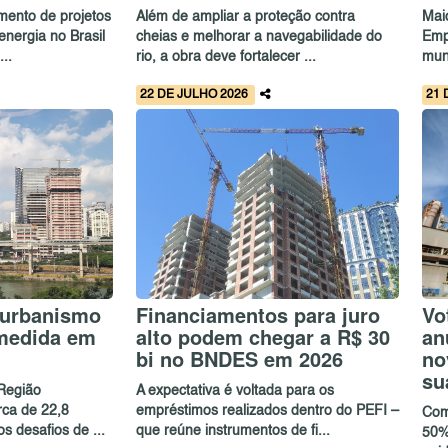
mento de projetos
Além de ampliar a proteção contra
Mai
nergia no Brasil
cheias e melhorar a navegabilidade do
Emp
..
rio, a obra deve fortalecer ...
mun
22 DE JULHO 2026
21 
 urbanismo
Financiamentos para juro
Vo
 medida em
alto podem chegar a R$ 30
an
bi no BNDES em 2026
no
su
Região
A expectativa é voltada para os
rca de 22,8
empréstimos realizados dentro do PEFI –
Com
s desafios de ...
que reúne instrumentos de fi...
50%