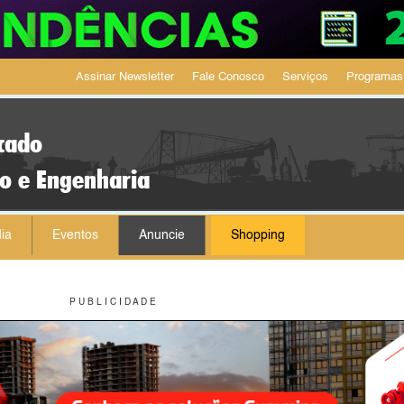
Assinar Newsletter
Fale Conosco
Serviços
Programas
cado
ão e Engenharia
ia
Eventos
Anuncie
Shopping
P U B L I C I D A D E