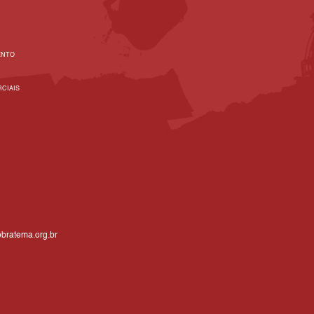
ENTO
CIAIS
bratema.org.br