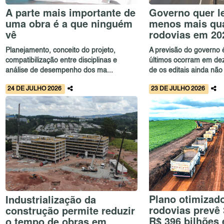
A parte mais importante de
Governo quer le
uma obra é a que ninguém
menos mais qu
vê
rodovias em 20
Planejamento, conceito do projeto,
A previsão do governo 
compatibilização entre disciplinas e
últimos ocorram em de
análise de desempenho dos ma...
de os editais ainda não 
24 DE JULHO 2026
23 DE JULHO 2026
Plano otimizad
Industrialização da
rodovias prevê 
construção permite reduzir
R$ 396 bilhões
o tempo de obras em