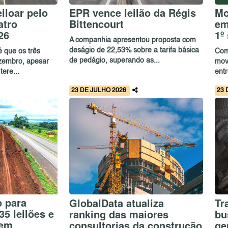
iloar pelo
EPR vence leilão da Régis
Mo
atro
Bittencourt
em
26
1º
A companhia apresentou proposta com
deságio de 22,53% sobre a tarifa básica
é que os três
Comp
de pedágio, superando as...
zembro, apesar
mov
tere...
entr
23 DE JULHO 2026
23 
o para
GlobalData atualiza
Tr
35 leilões e
ranking das maiores
bu
 em
consultorias da construção
ge