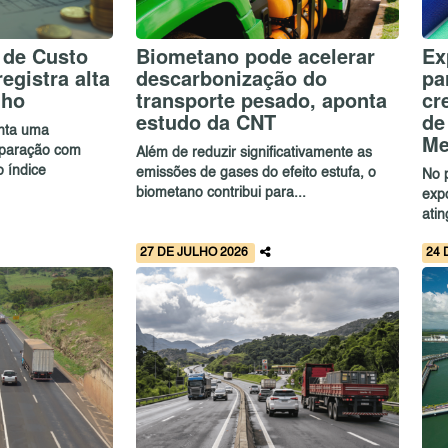
 de Custo
Biometano pode acelerar
Ex
egistra alta
descarbonização do
pa
lho
transporte pesado, aponta
cr
estudo da CNT
de
enta uma
Me
paração com
Além de reduzir significativamente as
 índice
emissões de gases do efeito estufa, o
No 
biometano contribui para...
exp
ati
27 DE JULHO 2026
24 