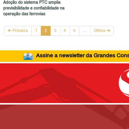
Adoção do sistema PTC amplia
previsibilidade e confiabilidade na
operação das ferrovias
Primeira
1
2
3
4
5
…
Última
Assine a newsletter da Grandes Const