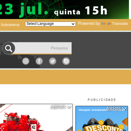
Powered by
Translate
 Sobratema
P U B L I C I D A D E
ABRIR
ABRIR