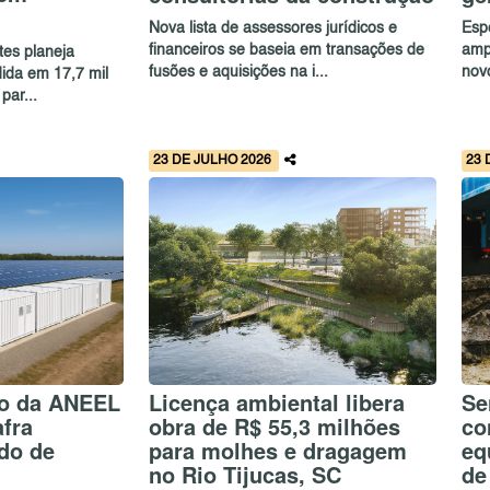
Nova lista de assessores jurídicos e
Esp
financeiros se baseia em transações de
ampl
tes planeja
fusões e aquisições na i...
nov
ida em 17,7 mil
par...
23 DE JULHO 2026
23 
o da ANEEL
Licença ambiental libera
Se
fra
obra de R$ 55,3 milhões
co
do de
para molhes e dragagem
eq
no Rio Tijucas, SC
de