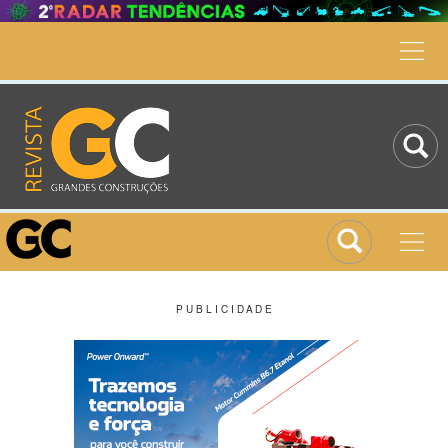
P U B L I C I D A D E