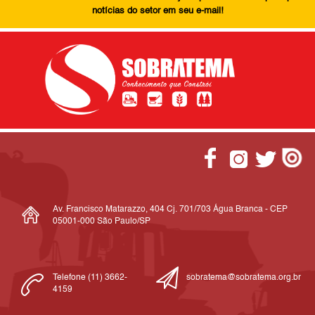
notícias do setor em seu e-mail!
Av. Francisco Matarazzo, 404 Cj. 701/703 Água Branca - CEP
05001-000 São Paulo/SP
Telefone (11) 3662-
sobratema@sobratema.org.br
4159