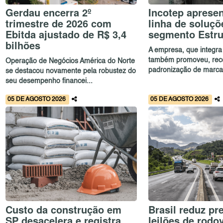
Gerdau encerra 2º
Incotep aprese
trimestre de 2026 com
linha de soluçõ
Ebitda ajustado de R$ 3,4
segmento Estru
bilhões
A empresa, que integra
também promoveu, rec
Operação de Negócios América do Norte
padronização de marca 
se destacou novamente pela robustez do
seu desempenho financei...
05 DE AGOSTO 2026
05 DE AGOSTO 2026
Custo da construção em
Brasil reduz pr
SP desacelera e registra
leilões de rodo