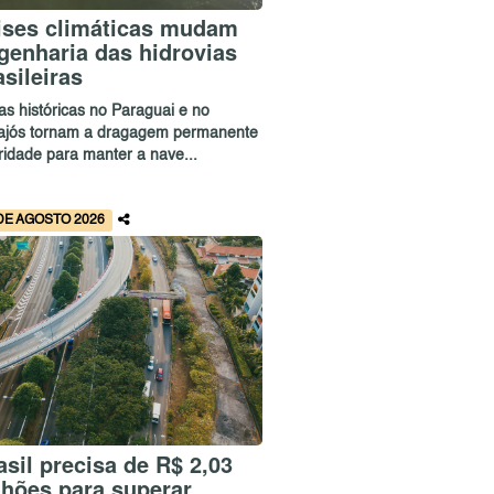
ises climáticas mudam
genharia das hidrovias
asileiras
as históricas no Paraguai e no
ajós tornam a dragagem permanente
ridade para manter a nave...
DE AGOSTO 2026
asil precisa de R$ 2,03
ilhões para superar