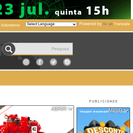
Powered by
Translate
 Sobratema
P U B L I C I D A D E
ABRIR
ABRIR