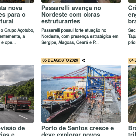
nta nova
Passarelli avança no
Cr
es para o
Nordeste com obras
en
tural
estruturantes
br
 o Grupo Açotubo,
Passarelli possui forte atuação no
Sec
entemente, a
Nordeste, com presença estratégica em
Tap
e ope...
Sergipe, Alagoas, Ceará e P...
prio
05 DE AGOSTO 2026
04 
evisão de
Porto de Santos cresce e
Br
vias e
deve explorar novos
tr