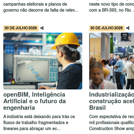
campanhas eleitorais e planos de
neste novo tipo de con
governo não decorre de falta de relev...
com a BR-393, no Rio ..
30 DE JULHO 2026
30 DE JULHO 2026
openBIM, Inteligência
Industrializaçã
Artificial e o futuro da
construção ace
engenharia
Brasil
A indústria está deixando para trás os
Com expectativa de rec
fluxos de trabalho fragmentados e
mil profissionais qualif
lineares para abraçar um ec...
Construction Show ampl