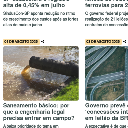
alta de 0,45% em julho
ferrovias para 
SindusCon-SP aponta redução no ritmo
O governo federal proj
de crescimento dos custos após as fortes
realização de 21 leilõe
altas de maio e junho ...
contratos de concessão
04 DE AGOSTO 2026
03 DE AGOSTO 2026
Saneamento básico: por
Governo prevê 
que a engenharia legal
‘concessões int
precisa entrar em campo?
em leilão da B
A baixa prioridade do tema em
A expectativa é de que o