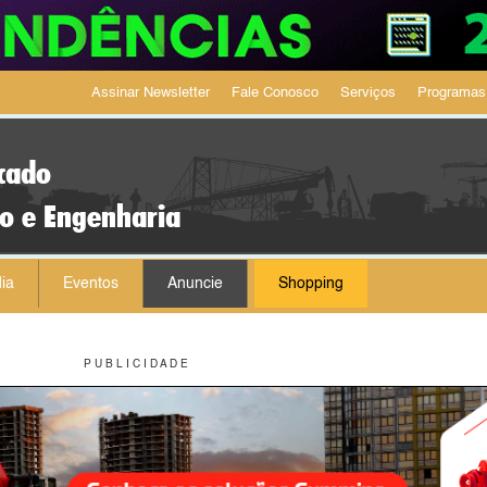
Assinar Newsletter
Fale Conosco
Serviços
Programas
cado
ão e Engenharia
ia
Eventos
Anuncie
Shopping
P U B L I C I D A D E