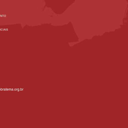
ENTO
CIAIS
bratema.org.br