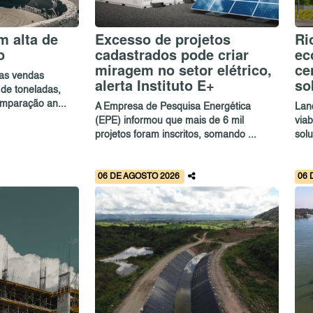
 alta de
Excesso de projetos
Ri
o
cadastrados pode criar
ec
miragem no setor elétrico,
ce
as vendas
alerta Instituto E+
so
de toneladas,
mparação an...
A Empresa de Pesquisa Energética
Lan
(EPE) informou que mais de 6 mil
via
projetos foram inscritos, somando ...
solu
06 DE AGOSTO 2026
06 