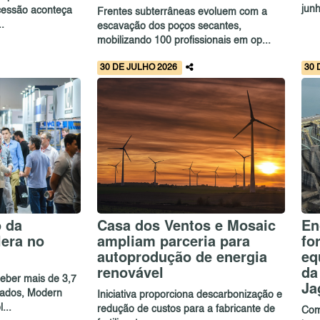
jun
cessão aconteça
Frentes subterrâneas evoluem com a
.
escavação dos poços secantes,
mobilizando 100 profissionais em op...
30 DE JULHO 2026
30 
o da
Casa dos Ventos e Mosaic
En
lera no
ampliam parceria para
fo
autoprodução de energia
eq
renovável
da
eber mais de 3,7
Ja
icados, Modern
Iniciativa proporciona descarbonização e
...
redução de custos para a fabricante de
Com