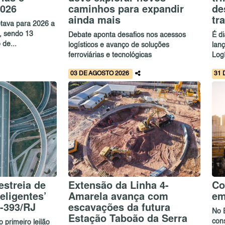
2026
caminhos para expandir
de
ainda mais
tr
etava para 2026 a
s, sendo 13
Debate aponta desafios nos acessos
É d
 de...
logísticos e avanço de soluções
lan
ferroviárias e tecnológicas
Logí
03 DE AGOSTO 2026
31 
estreia de
Extensão da Linha 4-
Co
eligentes’
Amarela avança com
em
R-393/RJ
escavações da futura
No 
Estação Taboão da Serra
con
 primeiro leilão