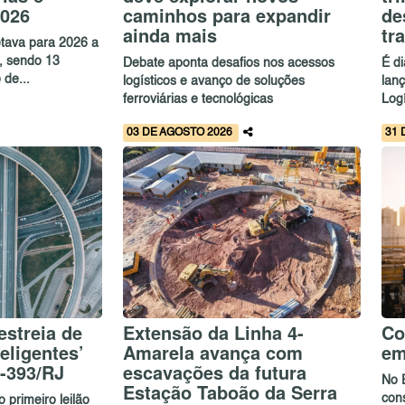
2026
caminhos para expandir
de
ainda mais
tr
etava para 2026 a
s, sendo 13
Debate aponta desafios nos acessos
É d
 de...
logísticos e avanço de soluções
lan
ferroviárias e tecnológicas
Logí
03 DE AGOSTO 2026
31 
estreia de
Extensão da Linha 4-
Co
eligentes’
Amarela avança com
em
R-393/RJ
escavações da futura
No 
Estação Taboão da Serra
con
 primeiro leilão