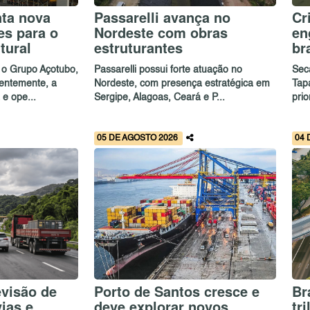
nta nova
Passarelli avança no
Cr
es para o
Nordeste com obras
en
tural
estruturantes
br
 o Grupo Açotubo,
Passarelli possui forte atuação no
Sec
entemente, a
Nordeste, com presença estratégica em
Tap
e ope...
Sergipe, Alagoas, Ceará e P...
prio
05 DE AGOSTO 2026
04 
evisão de
Porto de Santos cresce e
Br
vias e
deve explorar novos
tr