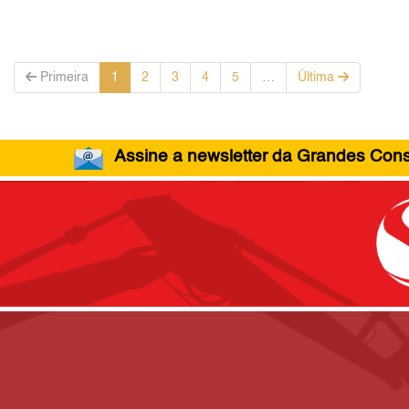
Primeira
1
2
3
4
5
…
Última
Assine a newsletter da Grandes Const