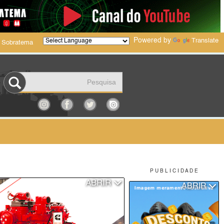
Powered by
Translate
 Sobratema
P U B L I C I D A D E
ABRIR
ABRIR