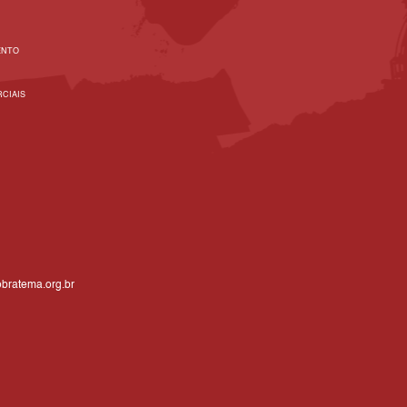
ENTO
CIAIS
bratema.org.br