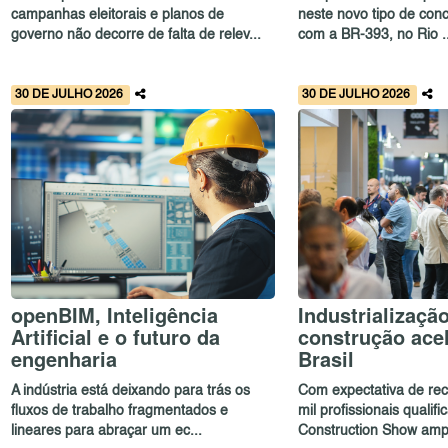
campanhas eleitorais e planos de
neste novo tipo de con
governo não decorre de falta de relev...
com a BR-393, no Rio ..
30 DE JULHO 2026
30 DE JULHO 2026
openBIM, Inteligência
Industrializaçã
Artificial e o futuro da
construção ace
engenharia
Brasil
A indústria está deixando para trás os
Com expectativa de rec
fluxos de trabalho fragmentados e
mil profissionais qualif
lineares para abraçar um ec...
Construction Show ampl