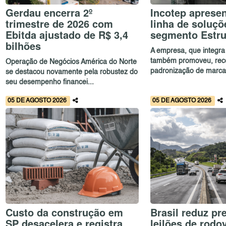
Gerdau encerra 2º
Incotep aprese
trimestre de 2026 com
linha de soluçõ
Ebitda ajustado de R$ 3,4
segmento Estru
bilhões
A empresa, que integra
também promoveu, rec
Operação de Negócios América do Norte
padronização de marca 
se destacou novamente pela robustez do
seu desempenho financei...
05 DE AGOSTO 2026
05 DE AGOSTO 2026
Custo da construção em
Brasil reduz pr
SP desacelera e registra
leilões de rodo