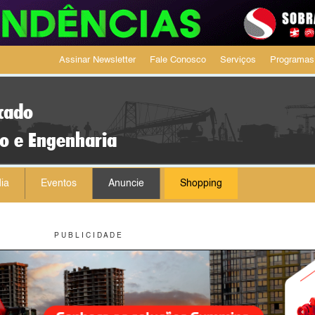
Assinar Newsletter
Fale Conosco
Serviços
Programas
cado
ão e Engenharia
ia
Eventos
Anuncie
Shopping
P U B L I C I D A D E