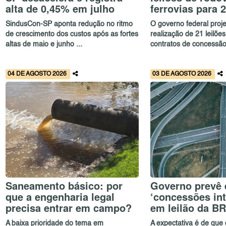
alta de 0,45% em julho
ferrovias para 
SindusCon-SP aponta redução no ritmo
O governo federal proj
de crescimento dos custos após as fortes
realização de 21 leilõe
altas de maio e junho ...
contratos de concessão
04 DE AGOSTO 2026
03 DE AGOSTO 2026
Saneamento básico: por
Governo prevê 
que a engenharia legal
‘concessões int
precisa entrar em campo?
em leilão da B
A baixa prioridade do tema em
A expectativa é de que o