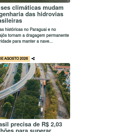
ises climáticas mudam
genharia das hidrovias
asileiras
as históricas no Paraguai e no
ajós tornam a dragagem permanente
ridade para manter a nave...
DE AGOSTO 2026
asil precisa de R$ 2,03
ilhões para superar