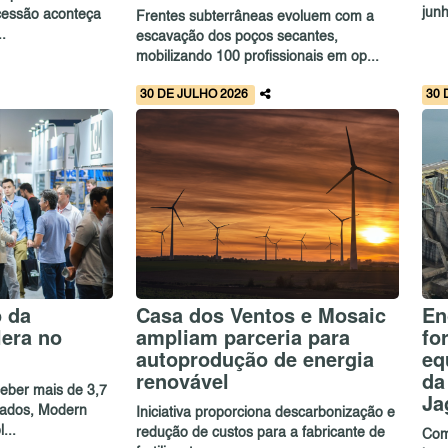
jun
cessão aconteça
Frentes subterrâneas evoluem com a
.
escavação dos poços secantes,
mobilizando 100 profissionais em op...
30 DE JULHO 2026
30 
o da
Casa dos Ventos e Mosaic
En
lera no
ampliam parceria para
fo
autoprodução de energia
eq
renovável
da
eber mais de 3,7
Ja
icados, Modern
Iniciativa proporciona descarbonização e
...
redução de custos para a fabricante de
Com