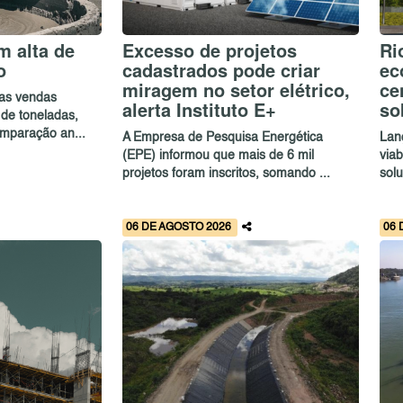
 alta de
Excesso de projetos
Ri
o
cadastrados pode criar
ec
miragem no setor elétrico,
ce
as vendas
alerta Instituto E+
so
de toneladas,
mparação an...
A Empresa de Pesquisa Energética
Lan
(EPE) informou que mais de 6 mil
via
projetos foram inscritos, somando ...
solu
06 DE AGOSTO 2026
06 