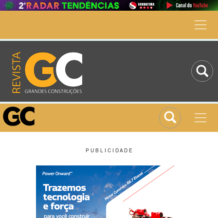
P U B L I C I D A D E