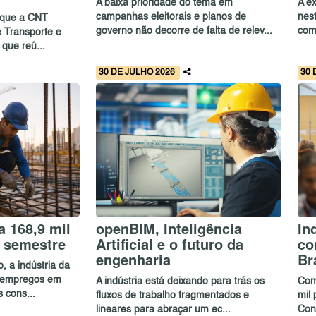
A baixa prioridade do tema em
A ex
campanhas eleitorais e planos de
nes
 que a CNT
governo não decorre de falta de relev...
com
 Transporte e
 que reú...
30 DE JULHO 2026
30 
 168,9 mil
openBIM, Inteligência
In
 semestre
Artificial e o futuro da
co
engenharia
Br
, a indústria da
5 empregos em
A indústria está deixando para trás os
Com
 cons...
fluxos de trabalho fragmentados e
mil 
lineares para abraçar um ec...
Con