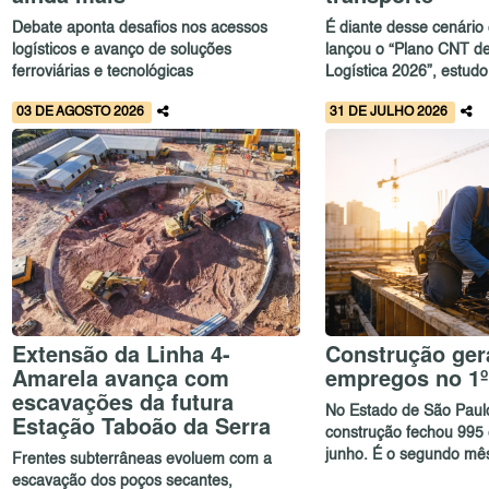
Debate aponta desafios nos acessos
É diante desse cenário
logísticos e avanço de soluções
lançou o “Plano CNT de
ferroviárias e tecnológicas
Logística 2026”, estudo
03 DE AGOSTO 2026
31 DE JULHO 2026
Extensão da Linha 4-
Construção gera
Amarela avança com
empregos no 1º
escavações da futura
No Estado de São Paulo
Estação Taboão da Serra
construção fechou 99
junho. É o segundo mês
Frentes subterrâneas evoluem com a
escavação dos poços secantes,