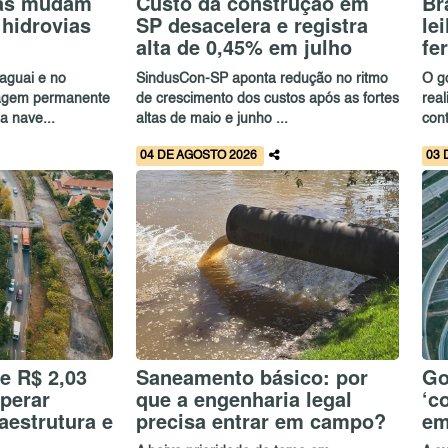
cas mudam
Custo da construção em
Br
 hidrovias
SP desacelera e registra
le
alta de 0,45% em julho
fe
raguai e no
SindusCon-SP aponta redução no ritmo
O g
gagem permanente
de crescimento dos custos após as fortes
real
a nave...
altas de maio e junho ...
con
04 DE AGOSTO 2026
03 
de R$ 2,03
Saneamento básico: por
Go
uperar
que a engenharia legal
‘c
aestrutura e
precisa entrar em campo?
em