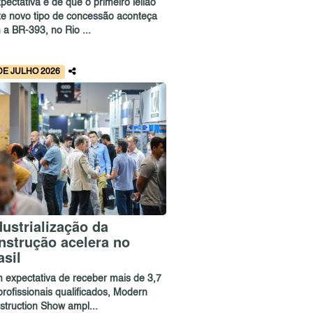
pectativa é de que o primeiro leilão
te novo tipo de concessão aconteça
 a BR-393, no Rio ...
DE JULHO 2026
dustrialização da
nstrução acelera no
asil
 expectativa de receber mais de 3,7
profissionais qualificados, Modern
struction Show ampl...