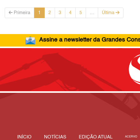
Primeira
1
2
3
4
5
…
Última
Assine a newsletter da Grandes Const
INÍCIO
NOTÍCIAS
EDIÇÃO ATUAL
ACERVO