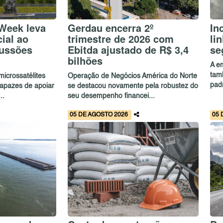
 Week leva
Gerdau encerra 2º
In
ial ao
trimestre de 2026 com
li
cussões
Ebitda ajustado de R$ 3,4
se
bilhões
A e
tam
icrossatélites
Operação de Negócios América do Norte
pad
capazes de apoiar
se destacou novamente pela robustez do
..
seu desempenho financei...
05 DE AGOSTO 2026
05 