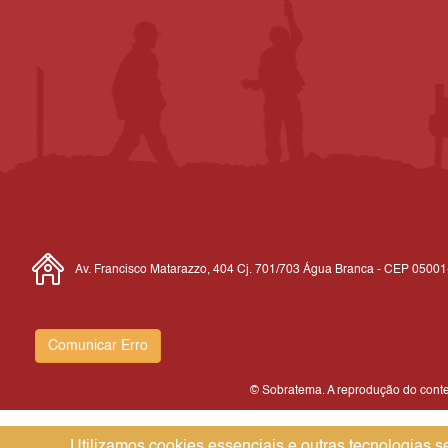
Av. Francisco Matarazzo, 404 Cj. 701/703 Água Branca - CEP 0500
Comunicar Erro
© Sobratema. A reprodução do conteú
Utilizamos cookies essenciais e outras tecnologias