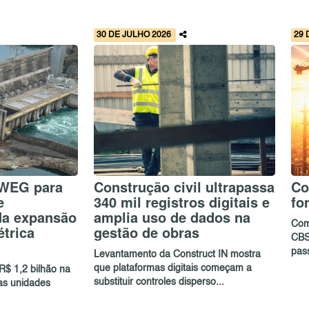
30 DE JULHO 2026
29 
 WEG para
Construção civil ultrapassa
Co
e
340 mil registros digitais e
fo
da expansão
amplia uso de dados na
Com
étrica
gestão de obras
CBS,
pas
Levantamento da Construct IN mostra
que plataformas digitais começam a
R$ 1,2 bilhão na
substituir controles disperso...
as unidades