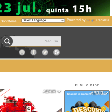
Powered by
Translate
 Sobratema
P U B L I C I D A D E
ABRIR
ABRIR