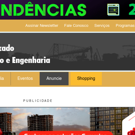
Assinar Newsletter
Fale Conosco
Serviços
Programas
cado
ão e Engenharia
ia
Eventos
Anuncie
Shopping
P U B L I C I D A D E