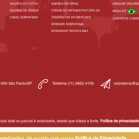
GALERIA DE FOTOS
AGENDA SETORIAL
SIMULAR ORÇAM
GALERIA DE VÍDEOS
FÓRUM DE INFRAESTRUTURA GC
MÍDIA KIT
CANAL SOBRATEMA
TENDÊNCIAS DO MERCADO
CONTATOS COMER
WEBINAR SOBRATEMA
WORKSHOP REVISTA M&T
1-000 São Paulo/SP
Telefone (11) 3662-4159
sobratema@so
do total ou parcial é autorizada, desde que citada a fonte.
Política de privacidade
 semelhantes, de acordo com nossa
Política de Privacidade
,