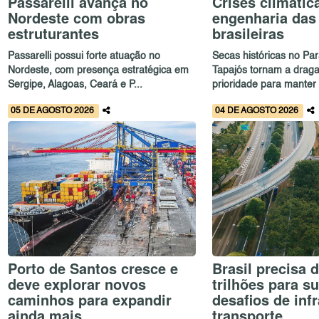
Passarelli avança no
Crises climáti
Nordeste com obras
engenharia das
estruturantes
brasileiras
Passarelli possui forte atuação no
Secas históricas no Pa
Nordeste, com presença estratégica em
Tapajós tornam a dra
Sergipe, Alagoas, Ceará e P...
prioridade para manter 
05 DE AGOSTO 2026
04 DE AGOSTO 2026
Porto de Santos cresce e
Brasil precisa 
deve explorar novos
trilhões para s
caminhos para expandir
desafios de infr
ainda mais
transporte