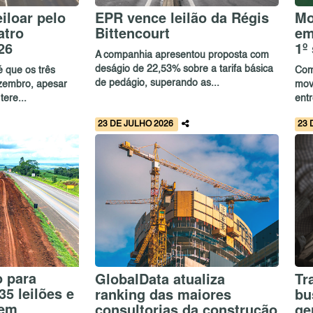
iloar pelo
EPR vence leilão da Régis
Mo
atro
Bittencourt
em
26
1º
A companhia apresentou proposta com
deságio de 22,53% sobre a tarifa básica
é que os três
Comp
de pedágio, superando as...
zembro, apesar
mov
tere...
entr
23 DE JULHO 2026
23 
o para
GlobalData atualiza
Tr
35 leilões e
ranking das maiores
bu
 em
consultorias da construção
ge