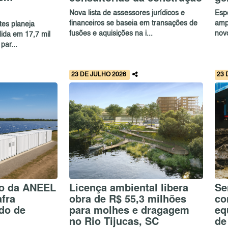
Nova lista de assessores jurídicos e
Esp
financeiros se baseia em transações de
ampl
tes planeja
fusões e aquisições na i...
nov
ida em 17,7 mil
par...
23 DE JULHO 2026
23 
o da ANEEL
Licença ambiental libera
Se
fra
obra de R$ 55,3 milhões
co
do de
para molhes e dragagem
eq
no Rio Tijucas, SC
de