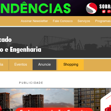
Assinar Newsletter
Fale Conosco
Serviços
Programas
cado
ão e Engenharia
ia
Eventos
Anuncie
Shopping
P U B L I C I D A D E