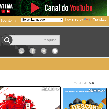
Powered by
Translate
 Sobratema
P U B L I C I D A D E
ABRIR
ABRIR