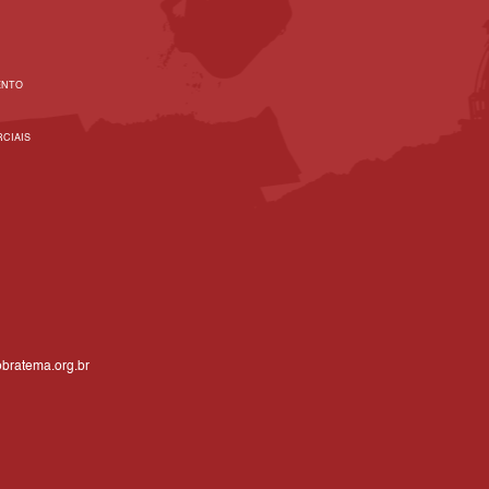
ENTO
CIAIS
bratema.org.br