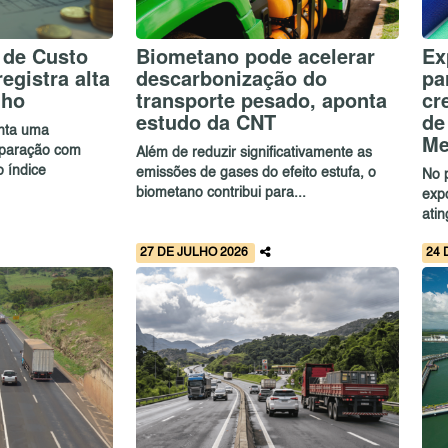
 de Custo
Biometano pode acelerar
Ex
egistra alta
descarbonização do
pa
lho
transporte pesado, aponta
cr
estudo da CNT
de
enta uma
Me
paração com
Além de reduzir significativamente as
 índice
emissões de gases do efeito estufa, o
No 
biometano contribui para...
exp
ati
27 DE JULHO 2026
24 