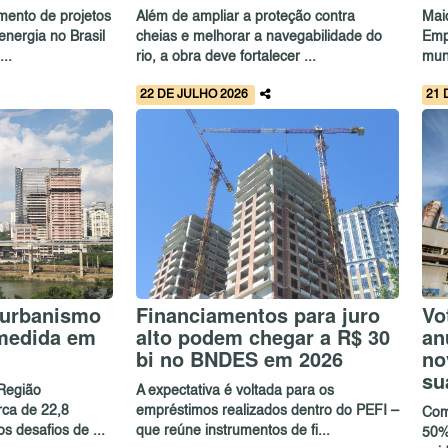
mento de projetos
Além de ampliar a proteção contra
Mai
nergia no Brasil
cheias e melhorar a navegabilidade do
Emp
..
rio, a obra deve fortalecer ...
mun
22 DE JULHO 2026
21 
 urbanismo
Financiamentos para juro
Vo
 medida em
alto podem chegar a R$ 30
an
bi no BNDES em 2026
no
su
Região
A expectativa é voltada para os
rca de 22,8
empréstimos realizados dentro do PEFI –
Com
s desafios de ...
que reúne instrumentos de fi...
50%