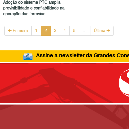
Adoção do sistema PTC amplia
previsibilidade e confiabilidade na
operação das ferrovias
Primeira
1
2
3
4
5
…
Última
Assine a newsletter da Grandes Const