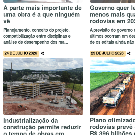
A parte mais importante de
Governo quer le
uma obra é a que ninguém
menos mais qu
vê
rodovias em 20
Planejamento, conceito do projeto,
A previsão do governo 
compatibilização entre disciplinas e
últimos ocorram em de
análise de desempenho dos ma...
de os editais ainda não 
24 DE JULHO 2026
23 DE JULHO 2026
Plano otimizad
Industrialização da
rodovias prevê 
construção permite reduzir
R$ 396 bilhões
o tempo de obras em