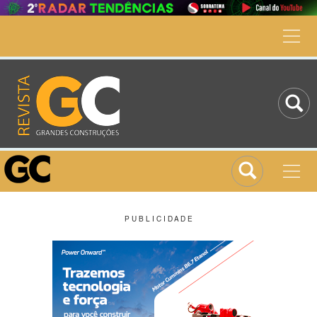
P U B L I C I D A D E