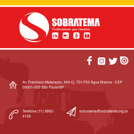
Av. Francisco Matarazzo, 404 Cj. 701/703 Água Branca - CEP
05001-000 São Paulo/SP
Telefone (11) 3662-
sobratema@sobratema.org.br
4159