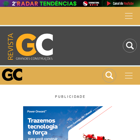
P U B L I C I D A D E