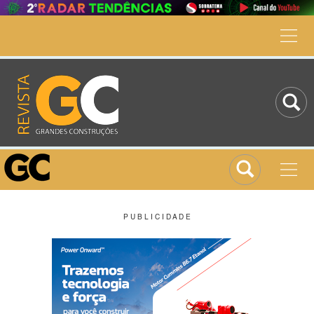
P U B L I C I D A D E