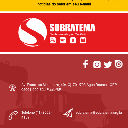
notícias do setor em seu e-mail!
Av. Francisco Matarazzo, 404 Cj. 701/703 Água Branca - CEP
05001-000 São Paulo/SP
Telefone (11) 3662-
sobratema@sobratema.org.br
4159