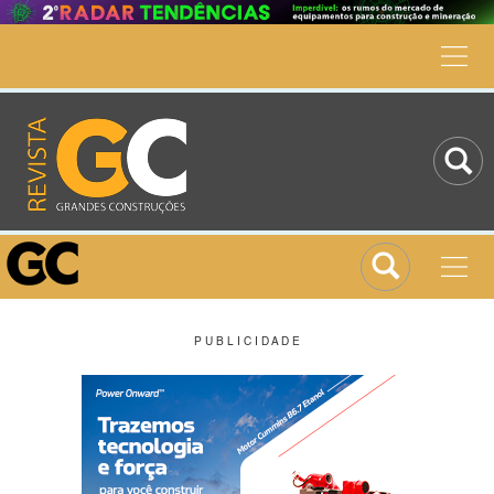
P U B L I C I D A D E