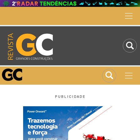
P U B L I C I D A D E