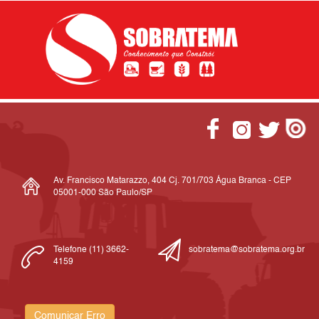
Av. Francisco Matarazzo, 404 Cj. 701/703 Água Branca - CEP
05001-000 São Paulo/SP
Telefone (11) 3662-
sobratema@sobratema.org.br
4159
Comunicar Erro