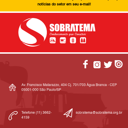
notícias do setor em seu e-mail!
Av. Francisco Matarazzo, 404 Cj. 701/703 Água Branca - CEP
05001-000 São Paulo/SP
Telefone (11) 3662-
sobratema@sobratema.org.br
4159