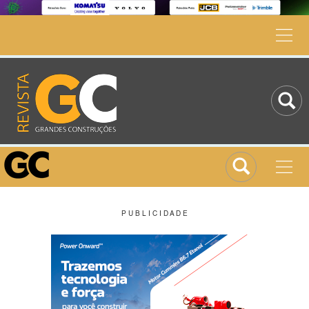
P U B L I C I D A D E