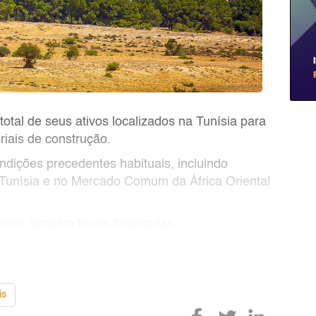
otal de seus ativos localizados na Tunísia para
iais de construção.
ndições precedentes habituais, incluindo
 Tunísia e no Mercado Comum da África Oriental
nceira também foram finalizadas.
da com a estratégia da Votorantim Cimentos, qu
is