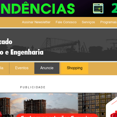
Assinar Newsletter
Fale Conosco
Serviços
Programas
cado
ão e Engenharia
ia
Eventos
Anuncie
Shopping
P U B L I C I D A D E