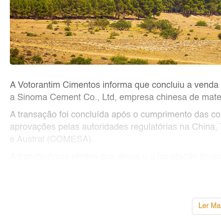
A Votorantim Cimentos informa que concluiu a venda t
a Sinoma Cement Co., Ltd, empresa chinesa de mater
A transação foi concluída após o cumprimento das co
aprovações pelas autoridades regulatórias na China,
e Austral (COMESA).
A transferência efetiva dos ativos e a liquidação fina
A decisão de desinvestimento da Tunísia está alinha
...
Ler Ma