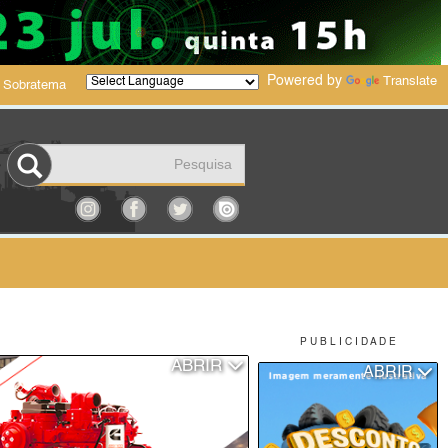
Powered by
Translate
 Sobratema
P U B L I C I D A D E
ABRIR
ABRIR