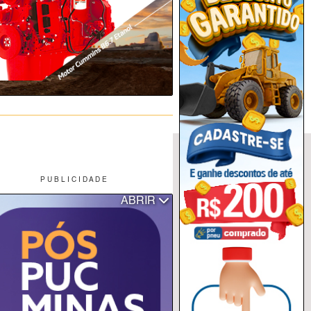
P U B L I C I D A D E
ABRIR