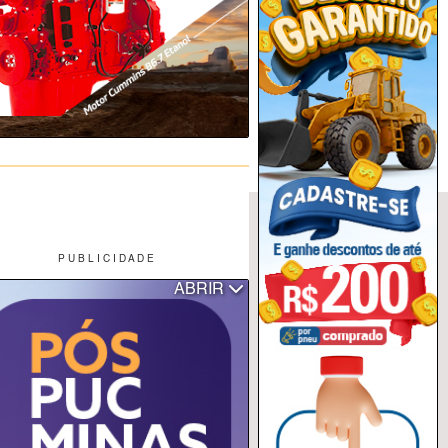
P U B L I C I D A D E
ABRIR