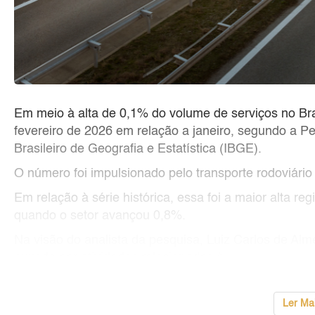
Em meio à alta de 0,1% do volume de serviços no Bra
fevereiro de 2026 em relação a janeiro, segundo a Pe
Brasileiro de Geografia e Estatística (IBGE).
O número foi impulsionado pelo transporte rodoviári
Em relação à série histórica, essa foi a maior alta re
quando o setor avançou 0,8%.
Na visão do analista da pesquisa, Luiz Carlos de Alme
puxado por atividades relacionadas à
...
Ler Ma