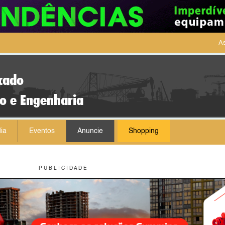
As
cado
ão e Engenharia
ia
Eventos
Anuncie
Shopping
P U B L I C I D A D E