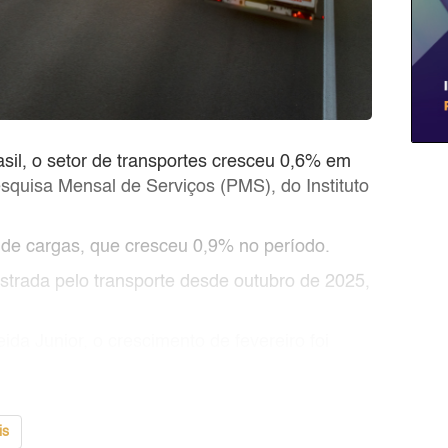
sil, o setor de transportes cresceu 0,6% em
squisa Mensal de Serviços (PMS), do Instituto
o de cargas, que cresceu 0,9% no período.
gistrada pelo transporte desde outubro de 2025,
ida Junior, o crescimento de fevereiro foi
is