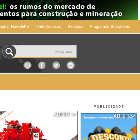
sinar Newsletter
Fale Conosco
Serviços
Programas Sobratema
P U B L I C I D A D E
ABRIR
ABRIR