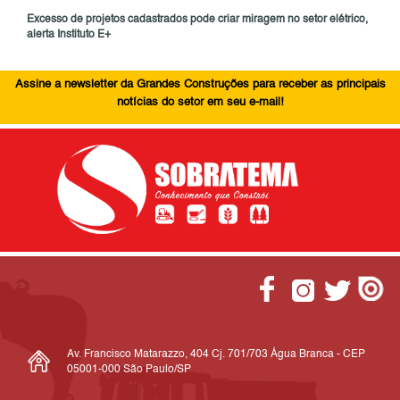
Excesso de projetos cadastrados pode criar miragem no setor elétrico,
alerta Instituto E+
Assine a newsletter da Grandes Construções para receber as principais
notícias do setor em seu e-mail!
Av. Francisco Matarazzo, 404 Cj. 701/703 Água Branca - CEP
05001-000 São Paulo/SP