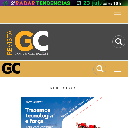
P U B L I C I D A D E