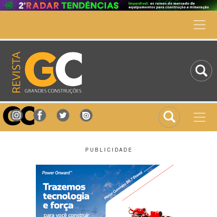
P U B L I C I D A D E