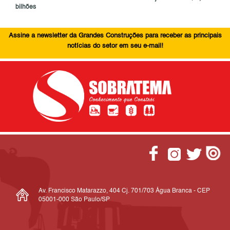
bilhões
Assine a newsletter da Grandes Construções para receber as principais
notícias do setor em seu e-mail!
Av. Francisco Matarazzo, 404 Cj. 701/703 Água Branca - CEP
05001-000 São Paulo/SP