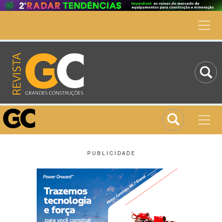
P U B L I C I D A D E