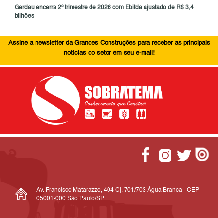
Gerdau encerra 2º trimestre de 2026 com Ebitda ajustado de R$ 3,4
bilhões
Assine a newsletter da Grandes Construções para receber as principais
notícias do setor em seu e-mail!
Av. Francisco Matarazzo, 404 Cj. 701/703 Água Branca - CEP
05001-000 São Paulo/SP