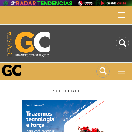
P U B L I C I D A D E