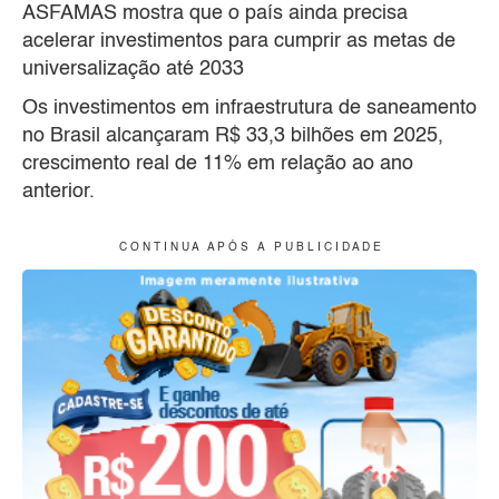
ASFAMAS mostra que o país ainda precisa
acelerar investimentos para cumprir as metas de
universalização até 2033
Os investimentos em infraestrutura de saneamento
no Brasil alcançaram R$ 33,3 bilhões em 2025,
crescimento real de 11% em relação ao ano
anterior.
C O N T I N U A A P Ó S A P U B L I C I D A D E